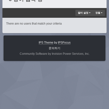
필터 설정
정렬
There are no users that match your criteria
IPS Theme
by
IPSFocus
문의하기
Community Software by Invision Power Services, Inc.