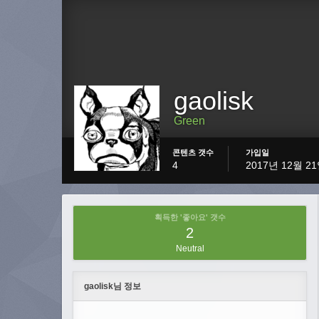
gaolisk
Green
콘텐츠 갯수
가입일
4
2017년 12월 2
획득한 '좋아요' 갯수
2
Neutral
gaolisk님 정보